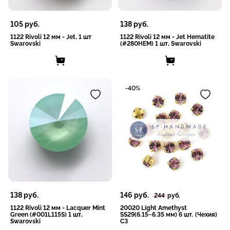
105
руб.
138
руб.
1122 Rivoli 12 мм - Jet, 1 шт
1122 Rivoli 12 мм - Jet Hematite
Swarovski
(#280HEM) 1 шт, Swarovski
-40%
138
руб.
146
руб.
244
руб.
1122 Rivoli 12 мм - Lacquer Mint
20020 Light Amethyst
Green (#001L115S) 1 шт,
SS29(6.15~6.35 мм) 6 шт. (Чехия)
Swarovski
СЗ