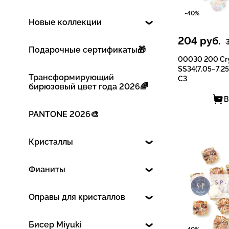
-40%
Новые коллекции
204
руб.
Подарочные сертификаты🎁
00030 200 Cry
SS34(7.05~7.25
Трансформирующий
СЗ
бирюзовый цвет года 2026🌈
В
PANTONE 2026🎨
Кристаллы
Фианиты
Оправы для кристаллов
Бисер Miyuki