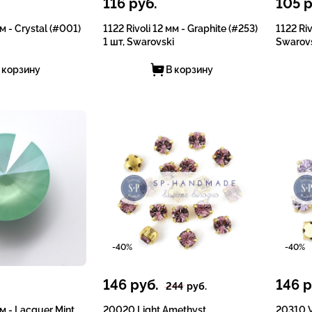
116
руб.
105
р
мм - Crystal (#001)
1122 Rivoli 12 мм - Graphite (#253)
1122 Riv
1 шт, Swarovski
Swarov
 корзину
В корзину
-40%
-40%
146
руб.
146
р
244
руб.
мм - Lacquer Mint
20020 Light Amethyst
20310 V