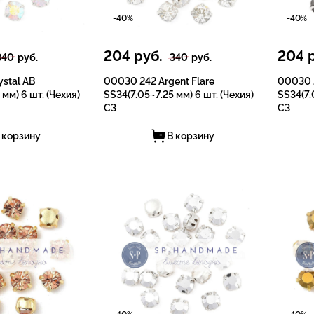
-40%
-40%
204
руб.
204
р
340
руб.
340
руб.
stal AB
00030 242 Argent Flare
00030 2
 мм) 6 шт. (Чехия)
SS34(7.05~7.25 мм) 6 шт. (Чехия)
SS34(7.
СЗ
СЗ
 корзину
В корзину