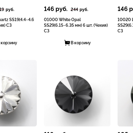
146
руб.
146
р
19
руб.
244
руб.
artz SS19(4.4~4.6
01000 White Opal
10020 L
ия) СЗ
SS29(6.15~6.35 мм) 6 шт. (Чехия)
SS29(6.
СЗ
СЗ
 корзину
В корзину