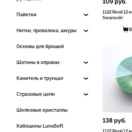
109
руб.
1122 Rivoli 12 
Пайетки
Swarovski
В
Нитки, проволока, шнуры
Основы для брошей
Шатоны в оправах
Канитель и трунцал
Стразовые цепи
Шелковые кристаллы
138
руб.
Кабошоны LunaSoft
1122 Rivoli 12 