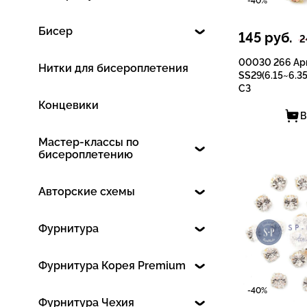
-40%
Бисер
145
руб.
2
00030 266 Apr
Нитки для бисероплетения
SS29(6.15~6.35
СЗ
Концевики
В
Мастер-классы по
бисероплетению
Авторские схемы
Фурнитура
Фурнитура Корея Premium
-40%
Фурнитура Чехия