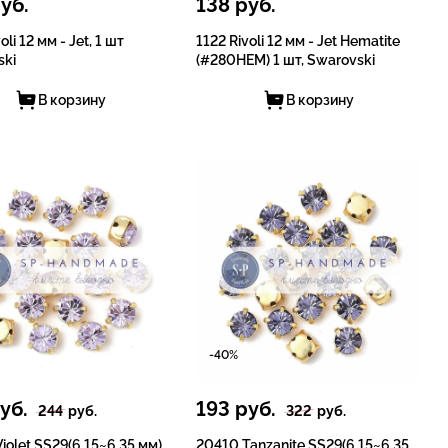
уб.
138
руб.
oli 12 мм - Jet, 1 шт
1122 Rivoli 12 мм - Jet Hematite
ski
(#280HEM) 1 шт, Swarovski
В корзину
В корзину
-40%
уб.
193
руб.
244
руб.
322
руб.
iolet SS29(6.15~6.35 мм)
20410 Tanzanite SS29(6.15~6.35