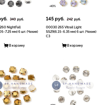
-40%
уб.
145
руб.
340
руб.
242
руб.
60 NightFall
00030 265 Vitrail Light
05~7.25 мм) 6 шт. (Чехия)
SS29(6.15~6.35 мм) 6 шт. (Чехия)
СЗ
В корзину
В корзину