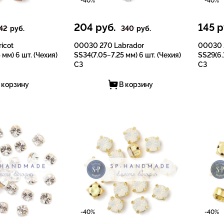
-40%
-40%
204
руб.
145
р
42
руб.
340
руб.
icot
00030 270 Labrador
00030 
 мм) 6 шт. (Чехия)
SS34(7.05~7.25 мм) 6 шт. (Чехия)
SS29(6.
СЗ
СЗ
 корзину
В корзину
-40%
-40%