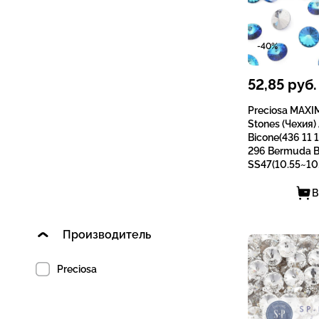
-40%
52,85
руб.
Preciosa MAXI
Stones (Чехия)
Bicone(436 11 1
296 Bermuda B
SS47(10.55~10.
В
Производитель
Preciosa