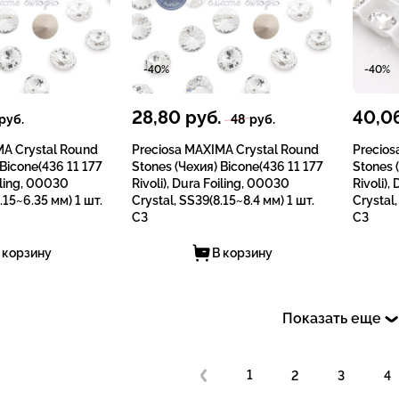
-40%
-40%
28,80
руб.
40,0
руб.
48
руб.
MA Crystal Round
Preciosa MAXIMA Crystal Round
Precios
 Bicone(436 11 177
Stones (Чехия) Bicone(436 11 177
Stones 
oiling, 00030
Rivoli), Dura Foiling, 00030
Rivoli),
.15~6.35 мм) 1 шт.
Crystal, SS39(8.15~8.4 мм) 1 шт.
Crystal
СЗ
СЗ
 корзину
В корзину
Показать еще
1
2
3
4