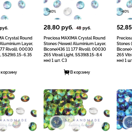
-40%
-40%
28,80
руб.
52,85
руб.
48
руб.
MA Crystal Round
Preciosa MAXIMA Crystal Round
Precios
 Aluminium Layer,
Stones (Чехия) Aluminium Layer,
Stones 
77 Rivoli), 00030
Bicone(436 11 177 Rivoli), 00030
Bicone(
ht, SS29(6.15~6.35
265 Vitrail Light, SS39(8.15~8.4
265 Vitr
мм) 1 шт. СЗ
мм) 1 ш
 корзину
В корзину