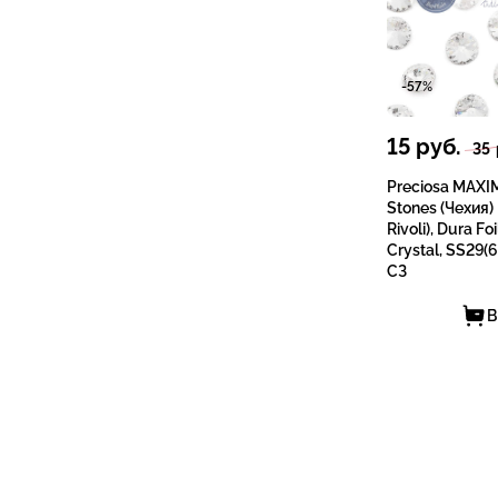
-57%
15
руб.
35
Preciosa MAXI
Stones (Чехия)
Rivoli), Dura F
Crystal, SS29(6
СЗ
В