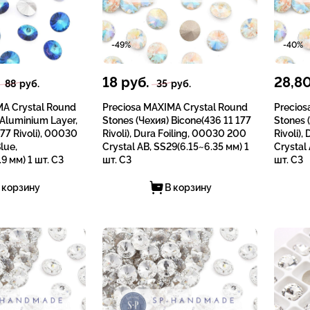
-49%
-40%
18
руб.
28,8
88
руб.
35
руб.
MA Crystal Round
Preciosa MAXIMA Crystal Round
Precios
 Aluminium Layer,
Stones (Чехия) Bicone(436 11 177
Stones 
77 Rivoli), 00030
Rivoli), Dura Foiling, 00030 200
Rivoli),
lue,
Crystal AB, SS29(6.15~6.35 мм) 1
Crystal
9 мм) 1 шт. СЗ
шт. СЗ
шт. СЗ
 корзину
В корзину