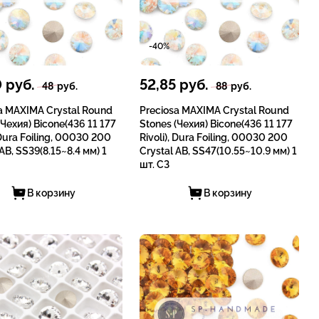
-40%
0
руб.
52,85
руб.
48
руб.
88
руб.
a MAXIMA Crystal Round
Preciosa MAXIMA Crystal Round
(Чехия) Bicone(436 11 177
Stones (Чехия) Bicone(436 11 177
 Dura Foiling, 00030 200
Rivoli), Dura Foiling, 00030 200
 AB, SS39(8.15~8.4 мм) 1
Crystal AB, SS47(10.55~10.9 мм) 1
шт. СЗ
В корзину
В корзину