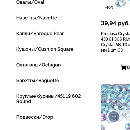
Овалы/Oval
-40%
Наветты/Navette
39,94
руб.
Капли/Baroque Pear
Preciosa Cryst
433 61 306 Riv
Crystal AB, 10 
Кушоны/Cushion Square
мм 1 шт. СЗ
Октагоны/Octagon
В
Багетты/Baguette
Круглые бусины/451 19 602
Round
Подвески/Drop