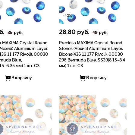
-40%
б.
28,80
руб.
35
руб.
48
руб.
a MAXIMA Crystal Round
Preciosa MAXIMA Crystal Round
(Чехия) Aluminium Layer,
Stones (Чехия) Aluminium Layer,
436 11 177 Rivoli), 00030
Bicone(436 11 177 Rivoli), 00030
muda Blue,
296 Bermuda Blue, SS39(8.15~8.4
15~6.35 мм) 1 шт. СЗ
мм) 1 шт. СЗ
В корзину
В корзину