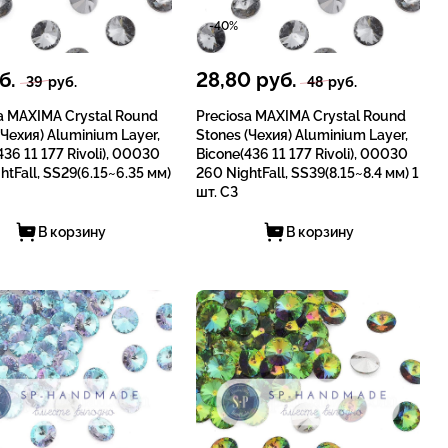
-40%
б.
28,80
руб.
39
руб.
48
руб.
a MAXIMA Crystal Round
Preciosa MAXIMA Crystal Round
(Чехия) Aluminium Layer,
Stones (Чехия) Aluminium Layer,
436 11 177 Rivoli), 00030
Bicone(436 11 177 Rivoli), 00030
htFall, SS29(6.15~6.35 мм)
260 NightFall, SS39(8.15~8.4 мм) 1
шт. СЗ
В корзину
В корзину