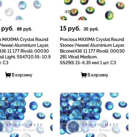
-57%
руб.
15
руб.
88
руб.
35
руб.
a MAXIMA Crystal Round
Preciosa MAXIMA Crystal Round
(Чехия) Aluminium Layer,
Stones (Чехия) Aluminium Layer,
436 11 177 Rivoli), 00030
Bicone(436 11 177 Rivoli), 00030
ail Light, SS47(10.55~10.9
281 Vitrail Medium,
т. СЗ
SS29(6.15~6.35 мм) 1 шт. СЗ
В корзину
В корзину