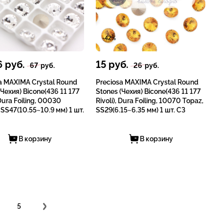
-42%
6
руб.
15
руб.
67
руб.
26
руб.
a MAXIMA Crystal Round
Preciosa MAXIMA Crystal Round
(Чехия) Bicone(436 11 177
Stones (Чехия) Bicone(436 11 177
 Dura Foiling, 00030
Rivoli), Dura Foiling, 10070 Topaz,
, SS47(10.55~10.9 мм) 1 шт.
SS29(6.15~6.35 мм) 1 шт. СЗ
В корзину
В корзину
5