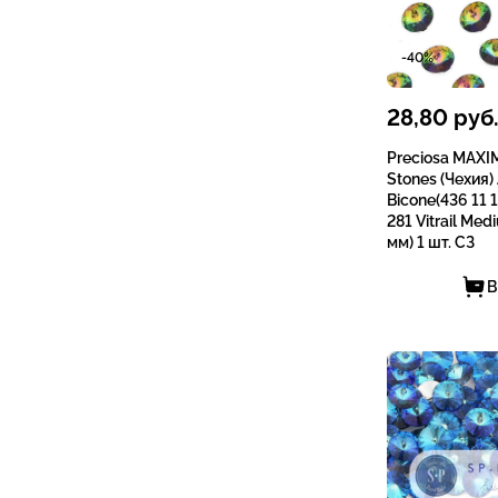
-40%
28,80
руб
Preciosa MAXI
Stones (Чехия)
Bicone(436 11 1
281 Vitrail Med
мм) 1 шт. СЗ
В