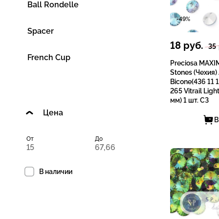
Ball Rondelle
-49%
Spacer
18
руб.
35
French Cup
Preciosa MAXI
Stones (Чехия)
Bicone(436 11 1
265 Vitrail Lig
мм) 1 шт. СЗ
Цена
В
От
До
В наличии