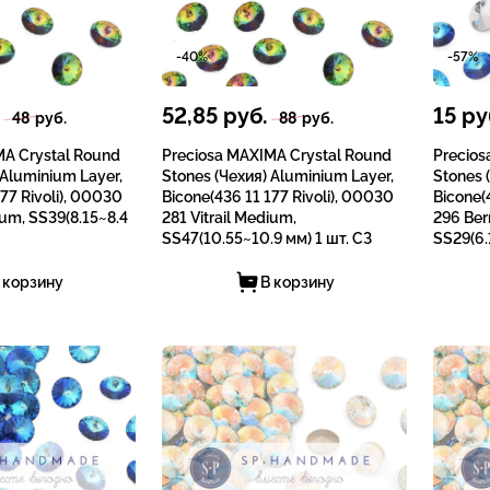
-40%
-57%
.
52,85
руб.
15
ру
48
руб.
88
руб.
MA Crystal Round
Preciosa MAXIMA Crystal Round
Precios
 Aluminium Layer,
Stones (Чехия) Aluminium Layer,
Stones 
77 Rivoli), 00030
Bicone(436 11 177 Rivoli), 00030
Bicone(
ium, SS39(8.15~8.4
281 Vitrail Medium,
296 Ber
SS47(10.55~10.9 мм) 1 шт. СЗ
SS29(6.
 корзину
В корзину