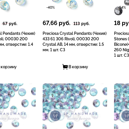
-40%
-54%
67,66
руб.
18
ру
67
руб.
113
руб.
al Pendants (Чехия)
Preciosa Crystal Pendants (Чехия)
Precios
oli, 00030 200
433 61 306 Rivoli, 00030 200
Stones 
мм, отверстие: 1.4
Crystal AB, 14 мм, отверстие: 1.5
Bicone(
мм. 1 шт. СЗ
260 Nig
1 шт. СЗ
 корзину
В корзину