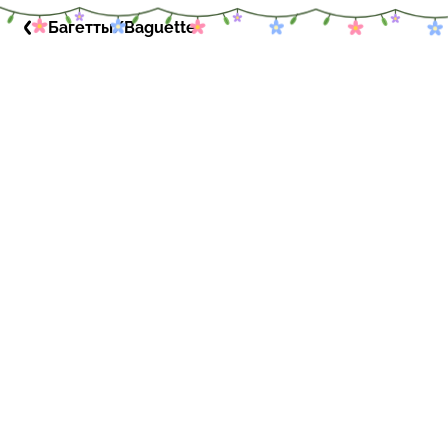
Багетты/Baguette