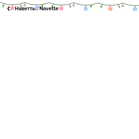
Наветты/Navette