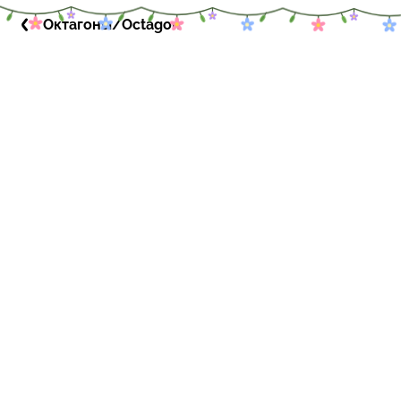
Октагоны/Octagon