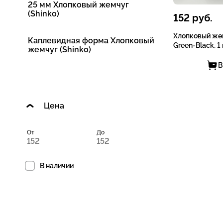
25 мм Хлопковый жемчуг
(Shinko)
152
руб.
Хлопковый жем
Каплевидная форма Хлопковый
Green-Black, 1 
жемчуг (Shinko)
В
Цена
От
До
В наличии