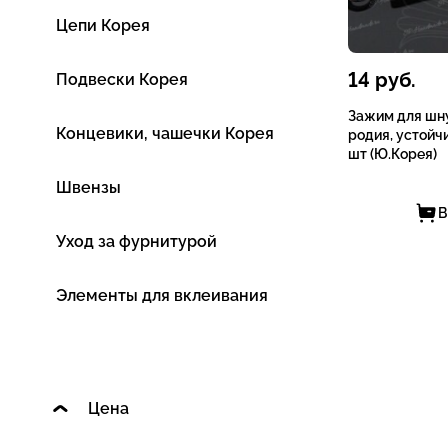
Цепи Корея
14
руб.
Подвески Корея
Зажим для шну
Концевики, чашечки Корея
родия, устойч
шт (Ю.Корея)
Швензы
В
Уход за фурнитурой
Элементы для вклеивания
Цена