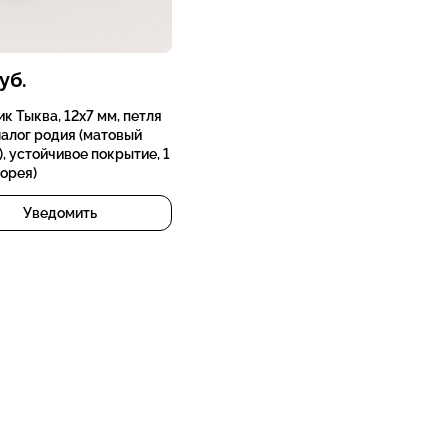
уб.
к Тыква, 12х7 мм, петля
налог родия (матовый
, устойчивое покрытие, 1
орея)
Уведомить