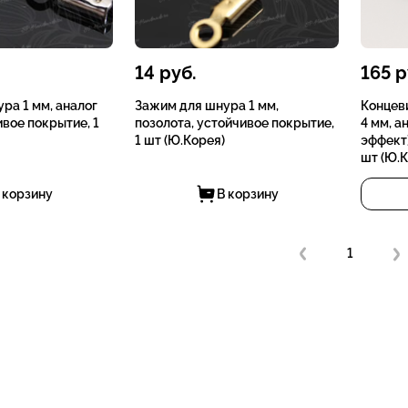
14
руб.
165
р
ра 1 мм, аналог
Зажим для шнура 1 мм,
Концеви
ивое покрытие, 1
позолота, устойчивое покрытие,
4 мм, а
1 шт (Ю.Корея)
эффект)
шт (Ю.К
 корзину
В корзину
1