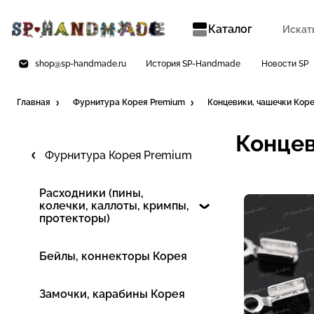
Каталог
shop@sp-handmade.ru
История SP-Handmade
Новости SP
Главная
Фурнитура Корея Premium
Концевики, чашечки Кор
Концев
Фурнитура Корея Premium
Расходники (пины,
колечки, каллоты, кримпы,
протекторы)
Бейлы, коннекторы Корея
Замочки, карабины Корея