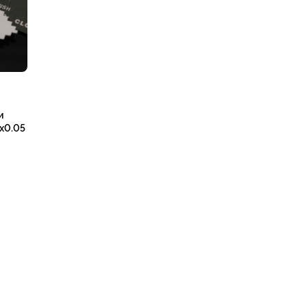
и
x0.05