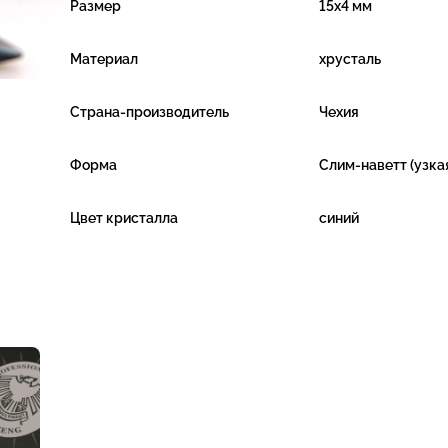
Размер
15x4 мм
Материал
хрусталь
Страна-производитель
Чехия
Форма
Слим-наветт (узка
Цвет кристалла
синий