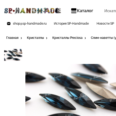
Каталог
shop@sp-handmade.ru
История SP-Handmade
Новости SP
Главная
Кристаллы
Кристаллы Preciosa
Слим-наветты (у