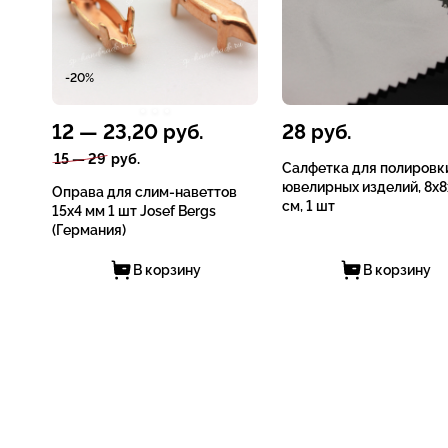
-20%
12
—
23,20
руб.
28
руб.
15
—
29
руб.
Салфетка для полировк
ювелирных изделий, 8x8
Оправа для слим-наветтов
см, 1 шт
15x4 мм 1 шт Josef Bergs
(Германия)
В корзину
В корзину