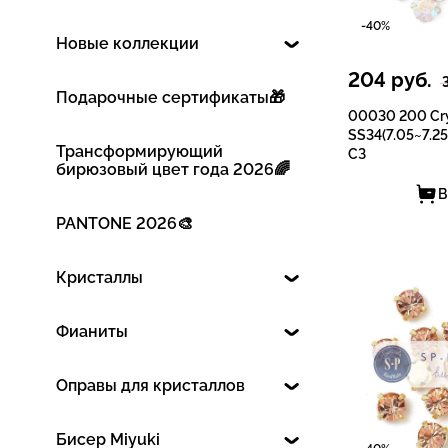
-40%
Новые коллекции
204
руб.
Подарочные сертификаты🎁
00030 200 Cry
SS34(7.05~7.25
Трансформирующий
СЗ
бирюзовый цвет года 2026🌈
В
PANTONE 2026🎨
Кристаллы
Фианиты
Оправы для кристаллов
Бисер Miyuki