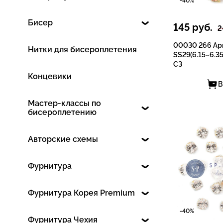
-40%
Бисер
145
руб.
2
00030 266 Apr
Нитки для бисероплетения
SS29(6.15~6.35
СЗ
Концевики
В
Мастер-классы по
бисероплетению
Авторские схемы
Фурнитура
Фурнитура Корея Premium
-40%
Фурнитура Чехия