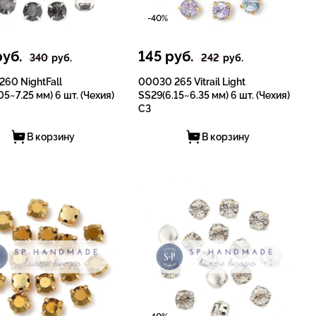
-40%
уб.
145
руб.
340
руб.
242
руб.
60 NightFall
00030 265 Vitrail Light
05~7.25 мм) 6 шт. (Чехия)
SS29(6.15~6.35 мм) 6 шт. (Чехия)
СЗ
В корзину
В корзину