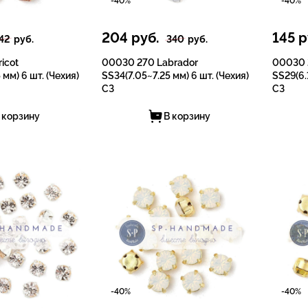
-40%
-40%
204
руб.
145
р
42
руб.
340
руб.
icot
00030 270 Labrador
00030 
 мм) 6 шт. (Чехия)
SS34(7.05~7.25 мм) 6 шт. (Чехия)
SS29(6.
СЗ
СЗ
 корзину
В корзину
-40%
-40%