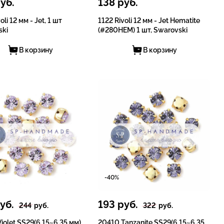
уб.
138
руб.
oli 12 мм - Jet, 1 шт
1122 Rivoli 12 мм - Jet Hematite
ski
(#280HEM) 1 шт, Swarovski
В корзину
В корзину
-40%
уб.
193
руб.
244
руб.
322
руб.
iolet SS29(6.15~6.35 мм)
20410 Tanzanite SS29(6.15~6.35