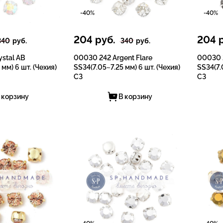
-40%
-40%
204
руб.
204
р
340
руб.
340
руб.
stal AB
00030 242 Argent Flare
00030 2
 мм) 6 шт. (Чехия)
SS34(7.05~7.25 мм) 6 шт. (Чехия)
SS34(7.
СЗ
СЗ
 корзину
В корзину