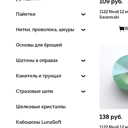
109
руб.
1122 Rivoli 12 
Пайетки
Swarovski
В
Нитки, проволока, шнуры
Основы для брошей
Шатоны в оправах
Канитель и трунцал
Стразовые цепи
Шелковые кристаллы
138
руб.
Кабошоны LunaSoft
1122 Rivoli 12 