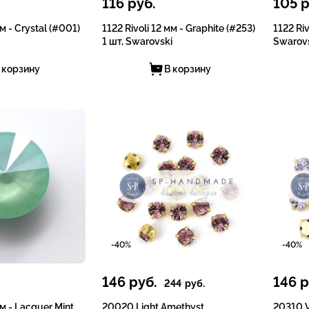
116
руб.
105
р
мм - Crystal (#001)
1122 Rivoli 12 мм - Graphite (#253)
1122 Riv
1 шт, Swarovski
Swarov
 корзину
В корзину
-40%
-40%
146
руб.
146
р
244
руб.
мм - Lacquer Mint
20020 Light Amethyst
20310 V