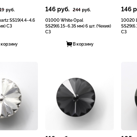
146
руб.
146
р
19
руб.
244
руб.
artz SS19(4.4~4.6
01000 White Opal
10020 L
ия) СЗ
SS29(6.15~6.35 мм) 6 шт. (Чехия)
SS29(6.
СЗ
СЗ
 корзину
В корзину